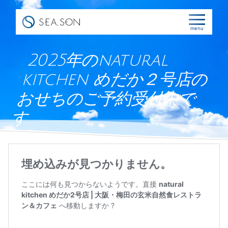
コ
ン
menu
テ
ン
2025年のnatural
ツ
kitchen めだか２号店の
へ
ス
おせちのご予約受付中で
キ
す
ッ
プ