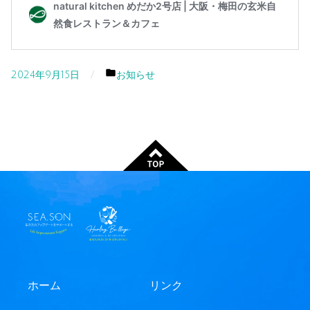
カ
2024年9月15日
お知らせ
テ
ゴ
リ
ー:
ホーム
リンク