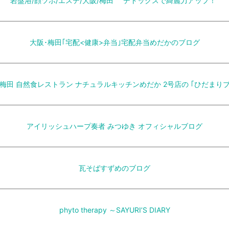
岩盤浴/顔ツボ/エステ/大阪/梅田 “デトックスで綺麗力アップ！”
大阪･梅田｢宅配<健康>弁当｣宅配弁当めだかのブログ
･梅田 自然食レストラン ナチュラルキッチンめだか 2号店の ｢ひだまりブ
アイリッシュハープ奏者 みつゆき オフィシャルブログ
瓦そばすずめのブログ
phyto therapy ～SAYURI’S DIARY