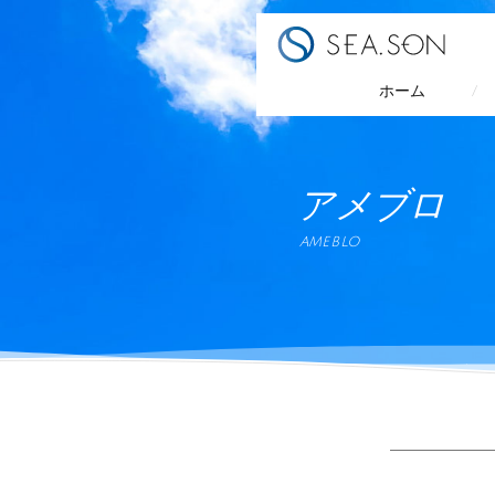
コ
ン
テ
ホーム
ン
ツ
へ
ス
アメブロ
キ
ッ
ameblo
プ