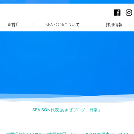
Facebook
Inst
直営店
SEA.SONについて
採用情報
SEA.SON代表 あきばブログ「日常」